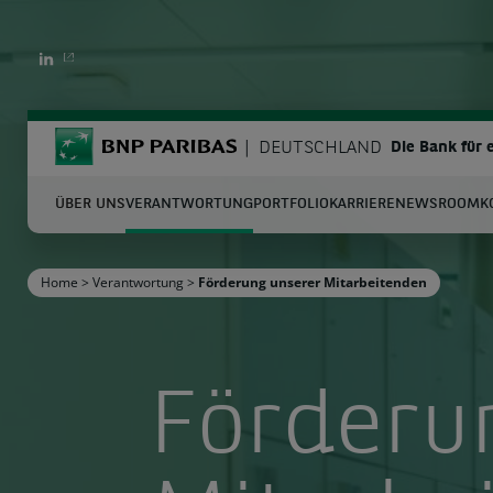
LINKEDIN
BNP Paribas
DEUTSCHLAND
Die Bank für
ÜBER UNS
VERANTWORTUNG
PORTFOLIO
KARRIERE
NEWSROOM
K
S
Home
>
Verantwortung
>
Förderung unserer Mitarbeitenden
Geben Sie die zu suchenden Begriffe ein
Förderu