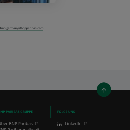
re bei BNP
aribas
tion.germany@bnpparibas.com
.
UES FENSTER)
T EIN NEUES FENSTER)
LEN (ÖFFNET EIN NEUES FENSTER)
AIL TEILEN
BNP PARIBAS GRUPPE
FOLGE UNS
Über BNP Paribas
LinkedIn
BNP Paribas weltweit