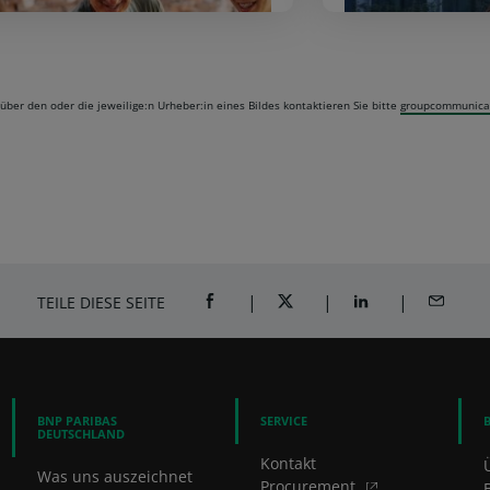
rantwortung für die
Karrie
Gesellschaft
P
über den oder die jeweilige:n Urheber:in eines Bildes kontaktieren Sie bitte
groupcommunica
TEILE DIESE SEITE
AUF FACEBOOK TEILEN (ÖFFNET EIN NE
AUF TWITTER TEILEN (ÖFFNE
AUF LINKEDIN TEI
PER E-M
BNP PARIBAS
SERVICE
DEUTSCHLAND
Kontakt
Was uns auszeichnet
Procurement