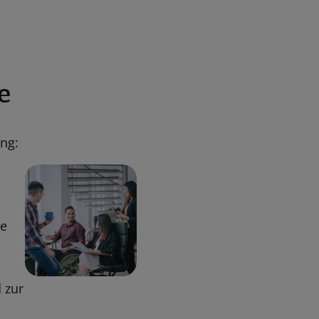
e
ung:
ge
 zur