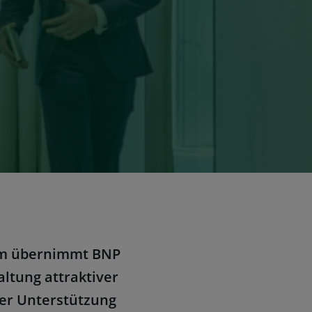
eam übernimmt BNP
altung attraktiver
der Unterstützung