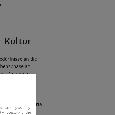
n
 Kultur
edürfnisse an die
ebensphase ab.
itsmaßnahmen,
ilie
der Hertie
zeichner der Charta
s placed by us or by
tly necessary for the