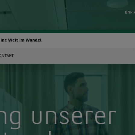
BNP 
 eine Welt im Wandel
ONTAKT
uche
ng unserer