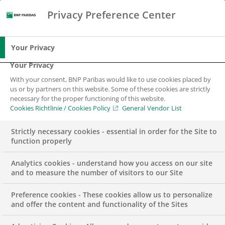
Privacy Preference Center
Suche
BNP Paribas
Spe
Geben Sie die zu suchenden Begriffe ein
Suche
Your Privacy
Your Privacy
With your consent, BNP Paribas would like to use cookies placed by
us or by partners on this website. Some of these cookies are strictly
necessary for the proper functioning of this website.
Cookies Richtlinie / Cookies Policy
General Vendor List
Strictly necessary cookies - essential in order for the Site to
function properly
Analytics cookies - understand how you access on our site
and to measure the number of visitors to our Site
Preference cookies - These cookies allow us to personalize
UNCATEGORIZED
and offer the content and functionality of the Sites