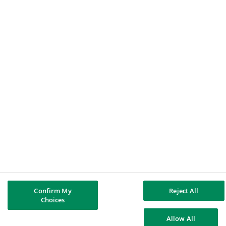
Compliance
Whistleblowing
Lieferkettensorgfaltspflichtengesetz
BNP PARIBAS GRUPPE
Über BNP Paribas
BNP Paribas weltweit
Geschichte
FOLGE UNS
LinkedIn
BNP Paribas
Confirm My
Reject All
Choices
Kontakt
Impressum
Datenschutz
Cookie-Richtlinie
Allow All
Cookie-Einstellungen
Erklärung zur Barrierefreiheit