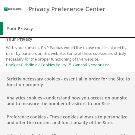
Privacy Preference Center
Suche
BNP Paribas
Spe
Geben Sie die zu suchenden Begriffe ein
Suche
Your Privacy
Your Privacy
With your consent, BNP Paribas would like to use cookies placed by
us or by partners on this website. Some of these cookies are strictly
necessary for the proper functioning of this website.
Cookies Richtlinie / Cookies Policy
General Vendor List
Strictly necessary cookies - essential in order for the Site to
function properly
Analytics cookies - understand how you access on our site
and to measure the number of visitors to our Site
Preference cookies - These cookies allow us to personalize
BUSINESS
DIGITALISIERUNG
and offer the content and functionality of the Sites