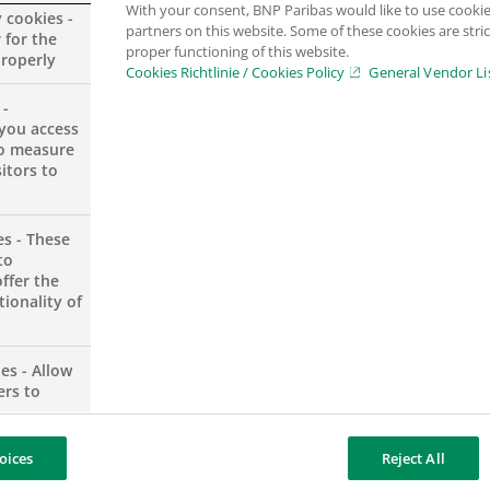
With your consent, BNP Paribas would like to use cookie
y cookies -
partners on this website. Some of these cookies are stric
 for the
eine Tradition der gemeinsamen Gruppenjahresspende 
proper functioning of this website.
properly
ihnachtsspende an Die Arche Kinderstiftung, die sich
Cookies Richtlinie / Cookies Policy
General Vendor Li
 -
you access
to measure
itors to
richtungen, in denen Kinder unabhängig von ihrer Her
es - These
to
ffer the
n, kostenlosen Mahlzeiten und Ferienprogrammen unter
ionality of
rbeit mit Familien, um nachhaltige Perspektiven zu s
hheit ein – ganz nach dem Leitbild „Kinder zuerst“.
es - Allow
ers to
no
itrag für eine gerechtere Gesellschaft,“ sagt Pauline Z
oices
Reject All
ising,