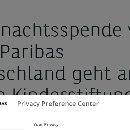
nachtsspende 
Paribas
schland geht a
e Kinderstiftun
Privacy Preference Center
Your Privacy