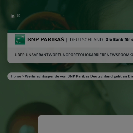
LINKEDIN
BNP Paribas
DEUTSCHLAND
Die Bank für
ÜBER UNS
VERANTWORTUNG
PORTFOLIO
KARRIERE
NEWSROOM
K
S
Home
>
Weihnachtsspende von BNP Paribas Deutschland geht an Die
Geben Sie die zu suchenden Begriffe ein