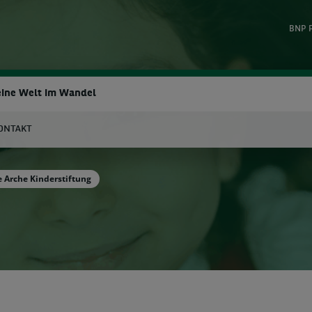
BNP 
 eine Welt im Wandel
ONTAKT
uche
 Arche Kinderstiftung