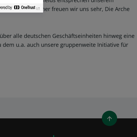
des familiären Umfelds entsprechen unserem
abe fördern. Daher freuen wir uns sehr, Die Arche
über alle deutschen Geschäftseinheiten hinweg eine
dem u.a. auch unsere gruppenweite Initiative für
UES FENSTER)
T EIN NEUES FENSTER)
LEN (ÖFFNET EIN NEUES FENSTER)
AIL TEILEN