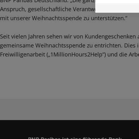
BNP Paribas Deutschland. „Die ganzheitliche Förder
more relevant to
interests
Anspruch, gesellschaftliche Verantwortung zu überne
mit unserer Weihnachtsspende zu unterstützen.“
Seit vielen Jahren sehen wir von Kundengeschenken 
gemeinsame Weihnachtsspende zu entrichten. Dies ist
Freiwilligenarbeit („1MillionHours2Help“) und die Arb