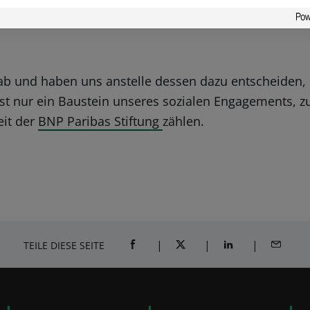
ung von Kindern und Jugendlichen und die Stärkung 
 your
hmen, indem wir Chancengleichheit und soziale Teilh
ab und haben uns anstelle dessen dazu entscheiden, 
 nur ein Baustein unseres sozialen Engagements, zu 
eit der
BNP Paribas Stiftung
zählen.
TEILE DIESE SEITE
AUF FACEBOOK TEILEN (ÖFFNET EIN NE
AUF TWITTER TEILEN (ÖFFNE
AUF LINKEDIN TEI
PER E-M